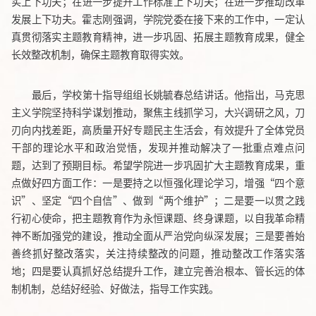
实上下功夫；在进一步提升工作标准上下功夫；在进一步推动改革
发展上下功夫。霍志刚强调，学院党委在接下来的工作中，一定认
真贯彻落实主题教育精神，进一步巩固、拓展主题教育成果，健全
长效整改机制，确保主题教育取得实效。
最后，学校第十指导组组长姚毓春总结讲话。他指出，马克思
主义学院坚持科学谋划推动，聚焦主线抓学习，大兴调研之风，刀
刃向内找差距，高质量开好专题民主生活会，有效提升了全体党员
干部的理论水平和政治觉悟，发现并推动解决了一批重点难点问
题，达到了预期目标。希望学院进一步巩固扩大主题教育成果，重
点做好四方面工作：一是要持之以恒强化理论学习，增强“四个意
识”、坚定“四个自信”、做到“两个维护”；二是要一以贯之践
行初心使命，把主题教育作为永恒课题、终身课题，以自我革命精
神不断加强党的建设，推动全面从严治党向纵深发展；三是要善始
善终抓好整改落实，关注持续整改的问题，推动整改工作落实落
地；四是要认真抓好总结提升工作，建立完善治根本、管长远的体
制机制，总结好经验、好做法，指导工作实践。