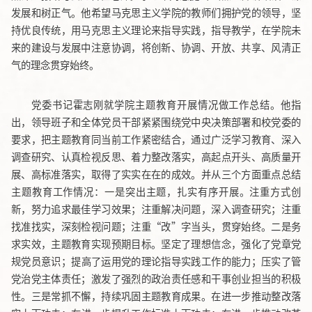
发展和树正气。他希望马克思主义学院的教师们拥护党的领导，坚
持优良传统，用马克思主义理论来指导实践，指导教学，在学院未
来的建设与发展中注意协调，将创新、协调、开放、共享、风清正
气的理念贯穿始终。
党委书记霍志刚就学院主题教育开展情况做工作总结。他指
出，领导班子和全体党员干部紧紧围绕党中央决策部署和校党委的
要求，把主题教育同当前工作紧密结合，通过广泛学习教育、深入
调查研究、认真检视反思、着力整改落实，高起点开头、高质量开
展、高标准落实，取得了实实在在的成效。并从三个方面重点总结
主题教育工作情况：一是突出主题，扎实有序开展。注重方式创
新，努力追求最佳学习效果；注重解决问题，深入调查研究；注重
找准找实，深刻检视问题；注重“改”字当头，贯穿始终。二是务
求实效，主题教育实现预期目标。坚定了理想信念，强化了党章党
规党员意识；提高了运用党的理论指导实践工作的能力；压实了管
党治党主体责任；激发了强烈的政治责任感和干事创业担当的积极
性。三是常抓不懈，持续巩固主题教育成果。在进一步推动整改落