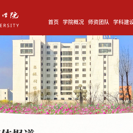
首页
学院概况
师资团队
学科建
毛泽东思想和中国特色社会主义理论体系概论教研室
马克思主义基本原理教研室
中国近现代史纲要教研室
习近平新时代中国特色社会主义思想概论教研室