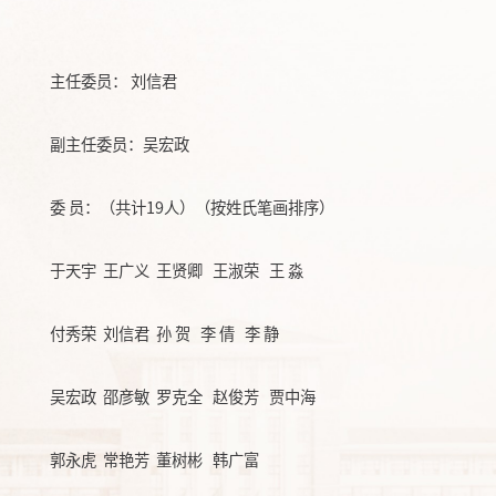
主任委员：
刘信君
副主任委员：吴宏政
委
员：（共计
1
9
人）（按姓氏笔画排序）
于天宇
王广义
王贤卿
王淑荣
王
淼
付秀荣
刘信君
孙
贺
李
倩
李
静
吴宏政
邵彦敏
罗克全
赵俊芳
贾中海
郭永虎
常艳芳
董树彬
韩广富