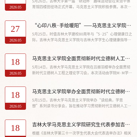
5月26日，吉林大学第一届“研冠杯”趣味运动会在宋治平体
育馆四楼田径场正式开幕，马克思主义学院积极参赛。本次赛
2026.05
事共分为四个项目，马克思主义学院在“步步为营”和“一马
当先”项目中表现优异，并以总积分11分的成绩在31支队伍
中位列第十，荣获“势不可挡”奖。同学们表示，将带着这份
“心印八秩·手绘暖阳”——马克思主义学院“校园祝福墙”活动
27
默契与热忱，继续携手前行
5月25日，时值吉林大学建校80周年与“5·25”心理健康日之
际，吉林大学马克思主义学院与吉林大学学生心理健康指导中
2026.05
心在中心校区田径场联合举办“心印八秩·手绘暖阳”校园祝
福墙活动。学院全体本科生、研究生积极参与，活动同时面向
全校学生开放。活动现场，工作人员准备了彩色颜料、防护手
马克思主义学院全面贯彻新时代立德树人工程之理论学习会 （2026年第2期）
18
套及大型祝福墙。同学们依次佩戴手套，选取心仪色彩，用手
5月14日，吉林大学马克思主义学院在吕振羽楼举办全面贯彻
掌蘸取颜料后在祝福墙上留下手印。彩色手印层层相叠，渐次
新时代立德树人工程之理论学习会，本次活动由学院M·M学习
2026.05
铺满墙面。部分同学在...
研究会马克思主义学院分会承办，面向我院全体学生开展理论
学习交流，旨在提升学生理论素养、深化对马克思主义理论的
理解。陈硕、宋璇、马梦琦、陈文莉四位同学作主题分享，学
马克思主义学院举办全面贯彻新时代立德树人工程之读书分享会（2026年第2期）
18
院本、硕、博学生代表参加活动。分享会上，陈硕以“青年马
5月15日，吉林大学马克思主义学院举办“读经典，学思
克思的精神品格与新时代青年理论素养提升研究”为题，分析
想”系列读书分享会，旨在推动学习贯彻新时代立德树人工程
2026.05
青年马克思的核心精神...
走深走实，营造浓厚的经典阅读氛围。本次活动邀请学院教授
张岩磊担任主讲，学院党委副书记兼副院长、纪委书记金光旭
及数十名本、硕、博学生参加活动。张岩磊以《费尔巴哈论》
吉林大学马克思主义学院研究生代表参加吉林大学第三十一次学生代表大会名单公示
18
的写作背景为切入点，分享了该书的阅读体会。他认为，恩格
根据《吉林大学第三十一次学生代表大会代表选举办法》相关
斯写作《费尔巴哈论》旨在清算德国古典哲学遗产、回应当时