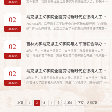
文件要求，我院拟选拔出12名研究生代表出席大会，经民主投
2026.05
错误的社会思潮，是对马克...
票和本学院研究生培养单位的审定，现将我院拟参加吉林大学
第三十一次学生代表大会名单予以公示。名单如下：
2024821024于福星2024821058白姝琪2024822001毛小文
马克思主义学院全面贯彻新时代立德树人工程之“心灵沟通”主题班会活动（2026年第1期）
02
2024822002齐子茵2024822003郭子琦2025821011刘禹壮
2026年4月，马克思主义学院于中心校区敬信楼开展“心灵沟
2025822012陈蓥2025822090施杨2025822104姚勃旭 高教
通”团体心理辅导。本次活动由学生朋辈心理辅导员杨蕙嘉主
2026.05
所：2024962002高蝶2024962001曹思怡20259620...
持，2025级研究生参加活动。活动开始前，杨蕙嘉详细介绍
了本次心理班会的主题、目标及整体流程，倡导同学们友爱互
助、彼此包容。旨在通过具体活动引导大家逐步提升自我心理
吉林大学马克思主义学院与太平镇联合举办校地共建主题活动
02
调节与抗压能力，减少对外界帮助的依赖，实现从被动接受他
4月29日，吉林大学马克思主义学院师生代表赴长春市太平
助到自主独立自助的转变。首轮活动，全体学生被分为若干小
镇，与当地青年干部、志愿者及青年骨干联合开展“传承五四
2026.05
组。在各小组长的组织带...
薪火·奋进锦绣太平”校地共建主题活动。活动旨在搭建理论
与实践的桥梁，引导青年在服务基层和乡村振兴中明确时代责
任，贡献青春力量。活动开始前，学院师生代表以及当地青年
马克思主义学院全面贯彻新时代立德树人工程之主题团日活动（2026年第1期）
02
代表共同参观了太平镇党性教育基地。在讲解员的讲述下，大
4月30日，在五四青年节来临之际，马克思主义学院学生代表
家重温了革命先辈为民族解放和人民幸福不懈奋斗的光辉历
赴吉林大学历史名人纪念馆，开展“八秩风华、薪火长明”主
2026.05
程。同学们驻足凝视，认真...
题团日活动。本次活动旨在引导青年学子赓续五四精神、传承
母校荣光，厚植家国情怀，全面贯彻新时代立德树人工程。抵
达纪念馆后，讲解员讲述了纪念馆的展陈布局、历史价值及吉
林大学的发展历程。按时间脉络，讲述了学校不同发展时期六
...
上页
1
2
3
4
5
359
下页
共359页
位校长的生平事迹与办学贡献。从建校初期的艰苦创业，到发
展阶段的砥砺前行，六...