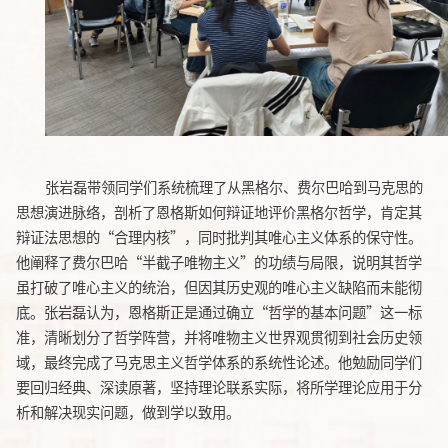
张岩磊带领同学们系统梳理了从黑格尔、费尔巴哈到马克思的
思想演进脉络，剖析了恩格斯如何辩证地评价黑格尔哲学，肯定其
辩证法思想的“合理内核”，同时批判其唯心主义体系的保守性。
他阐释了费尔巴哈“半截子唯物主义”的功绩与局限，说明其哲学
虽打破了唯心主义的统治，但因其历史观的唯心主义缺陷而未能彻
底。张岩磊认为，恩格斯正是通过确立“哲学的基本问题”这一标
准，清晰划分了哲学阵营，并将唯物主义世界观贯彻到社会历史领
域，最终完成了马克思主义哲学体系的系统性论述。他勉励同学们
要回归经典、深读原著，坚持理论联系实际，将所学理论应用于分
析和解决现实问题，做到学以致用。