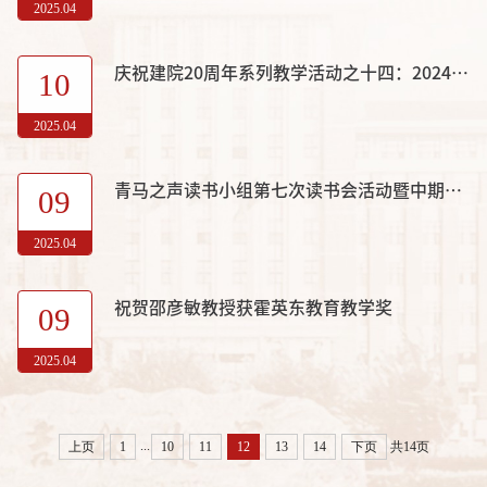
2025.04
庆祝建院20周年系列教学活动之十四：2024-2025第二学期《习近平新时代中国特色社会主义思想概论》课程集体备课会（第二场）
10
2025.04
青马之声读书小组第七次读书会活动暨中期检查会
09
2025.04
祝贺邵彦敏教授获霍英东教育教学奖
09
2025.04
...
上页
1
10
11
12
13
14
下页
共14页