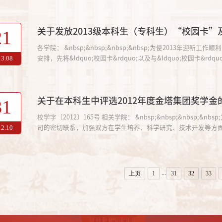
关于发放2013级本科生（专科生）“校园卡
21
各学院： &nbsp;&nbsp;&nbsp;&nbsp;为使2013年迎新工作顺利开展，根据学校&ldquo;校园一卡通&rdquo;管理办法，结合我校迎新时间
安排，先将&ldquo;校园卡&rdquo;以及与&ldquo;校园卡&rdquo
13.08
关于在本科生中评选2012年度金塔集团奖学金
31
校学字〔2012〕165号 相关学院： &nbsp;&nbsp;&nb
司的密切联系，加强双方在学生培养、科学研究、技术开发等方面的
12.10
...
上页
1
31
32
33