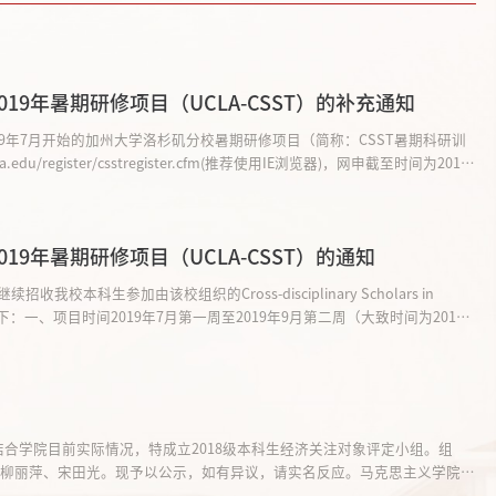
9年暑期研修项目（UCLA-CSST）的补充通知
于2019年7月开始的加州大学洛杉矶分校暑期研修项目（简称：CSST暑期科研训
u/register/csstregister.cfm(推荐使用IE浏览器)，网申截至时间为2018
的同学按照原通知及本通知要求认真完成前期申请工作。教务处国际合作与交流
9年暑期研修项目（UCLA-CSST）的通知
科生参加由该校组织的Cross-disciplinary Scholars in
情况通知如下：一、项目时间2019年7月第一周至2019年9月第二周（大致时间为2019
学习内容在为期10周的项目里，学生将会被安排在相关学科的实验室，直接参与
合学院目前实际情况，特成立2018级本科生经济关注对象评定小组。组
代 柳丽萍、宋田光。现予以公示，如有异议，请实名反应。马克思主义学院办
 2018年9月13日