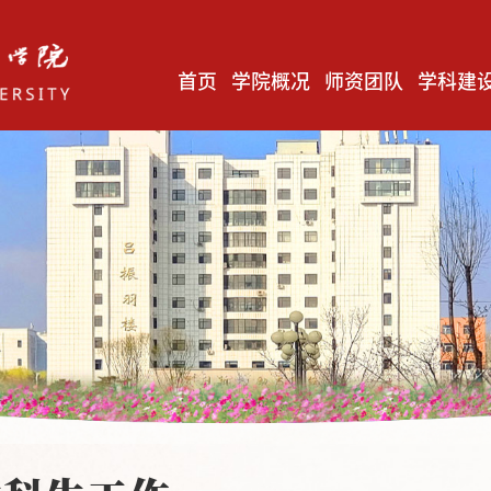
首页
学院概况
师资团队
学科建
毛泽东思想和中国特色社会主义理论体系概论教研室
马克思主义基本原理教研室
中国近现代史纲要教研室
习近平新时代中国特色社会主义思想概论教研室