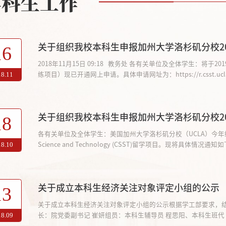
本科生工作
关于组织我校本科生申报加州大学洛杉矶分校201
16
2018年11月15日 09:18 教务处 各有关单位及全体学生：将
练项目）现已开通网上申请。具体申请网址为：https://r.csst.ucla.ed
18.11
年11月26日23：59分（大平洋时间）。请有意向申报此项目
处 2018年11月15日
关于组织我校本科生申报加州大学洛杉矶分校201
18
各有关单位及全体学生：美国加州大学洛杉矶分校（UCLA）今年继续招收我校本
Science and Technology (CSST)留学项目。现将具体
18.10
年7月4日至9月15日，共10周, 详情请等待补充通知）。二、
课题研究，参加相关学科科研论坛等...
关于成立本科生经济关注对象评定小组的公示
13
​关于成立本科生经济关注对象评定小组的公示根据学工部要求，结
长：院党委副书记 崔妍组员：本科生辅导员 程思阳、本科生班
18.09
公室：85151043 马克思主义学院