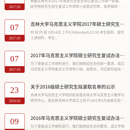
根据吉林大学2017年各研究生招生单位复试工作统一部署，
经学院研究生招生复试工作领导小组审定同意，现将我院
2017.03
2017级硕士生拟录取名单予以公示（具体名单见附件）。
吉林大学马克思主义学院2017年硕士研究生复试通知
07
时 间 内 容 3月14日 上午8:30&mdash;10:30 考生报到、提交
上述材料、考生...
2017.03
2017年马克思主义学院硕士研究生复试办法及要求
07
为了使复试工作顺利进行，我们按照招生办的统一要求，成立
马克思主义学院复试工作领导小组，由院长、书记担任组长，
2017.03
由主管研究生工作的副院长、副书记担任副组长，负责具体复
试工作。
关于2016级硕士研究生拟录取名单的公示
23
吉林大学马克思主义学院的前身是吉林大学马克思主义教学与
研究中心，是在新吉林大学成立之后于2001年5月由原五校马
2016.03
列部合并而成。
2016年马克思主义学院硕士研究生复试办法及要求
09
为了使复试工作顺利进行，我们按照招生办的要求，成立学院