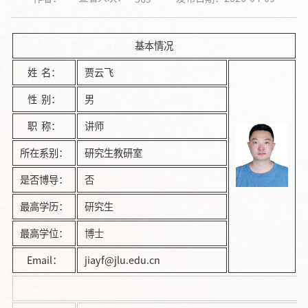
基本情况
姓 名：
贾云飞
性 别：
男
职 称：
讲师
所在系别：
研究生教研室
是否博导：
否
最高学历：
研究生
最高学位：
博士
Email：
jiayf@jlu.edu.cn