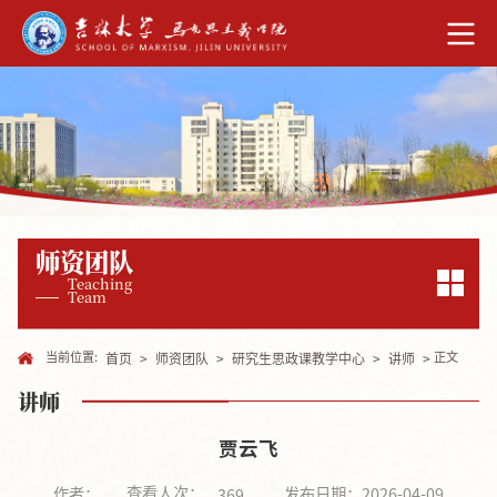
师资团队
Teaching
Team
当前位置:
正文
首页
>
师资团队
>
研究生思政课教学中心
>
讲师
>
讲师
贾云飞
查看人次：
作者：
发布日期：2026-04-09
369