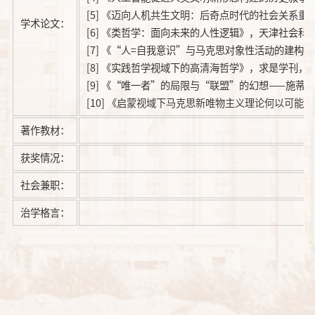
[5]
《迈向人机共生文明：后奇点时代的社会关系重
学术论文：
[6] 《类哲学：面向未来的人性逻辑》，天津社会科学
[7] 《“人=自我意识”与马克思对象性活动的建构》
[8] 《实践哲学视域下的高清海哲学》，求是学刊，2
[9] 《“唯一者”的局限与“联盟”的幻想——施
[10]
《启蒙视域下马克思新唯物主义理论何以可能》
著作教材：
获奖情况：
社会兼职：
治学格言：