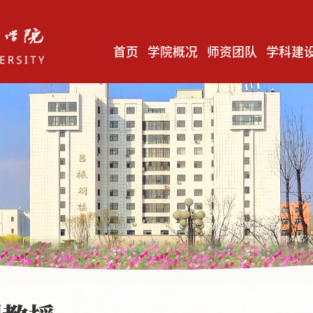
首页
学院概况
师资团队
学科建
毛泽东思想和中国特色社会主义理论体系概论教研室
马克思主义基本原理教研室
中国近现代史纲要教研室
习近平新时代中国特色社会主义思想概论教研室