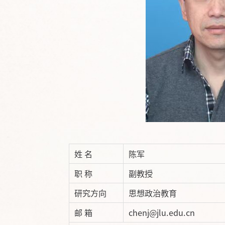
姓 名
陈军
职 称
副教授
研究方向
思想政治教育
邮 箱
chenj@jlu.edu.cn