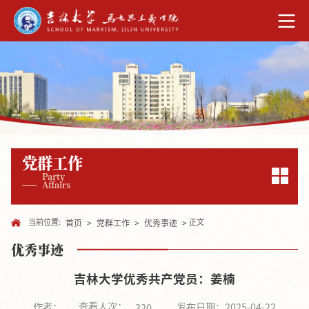
党群工作
Party
Affairs
当前位置:
正文
首页
>
党群工作
>
优秀事迹
>
优秀事迹
吉林大学优秀共产党员：姜楠
查看人次：
作者：
发布日期：2025-04-22
320