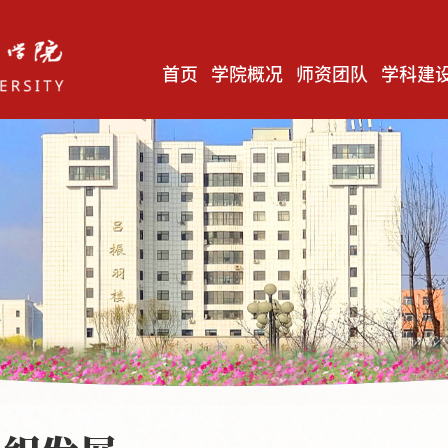
首页
学院概况
师资团队
学科建
毛泽东思想和中国特色社会主义理论体系概论教研室
马克思主义基本原理教研室
中国近现代史纲要教研室
习近平新时代中国特色社会主义思想概论教研室