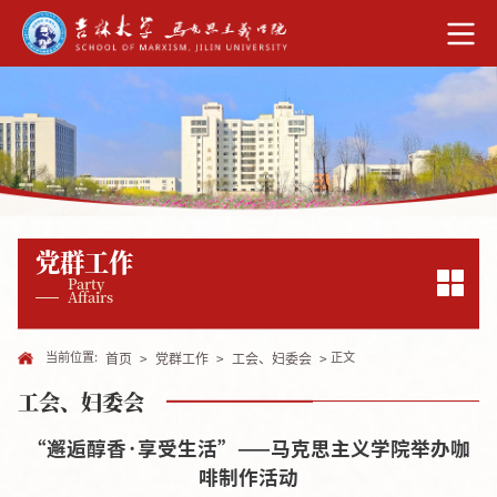
党群工作
Party
Affairs
当前位置:
正文
首页
>
党群工作
>
工会、妇委会
>
工会、妇委会
“邂逅醇香·享受生活”——马克思主义学院举办咖
啡制作活动