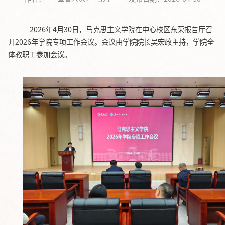
202
6
年
4
月
30
日，
马克思主义学院
在
中心校区东荣报告厅
召
开
2026年学院专项工作会议。会议由
学院院长吴宏政
主持
，学院全
体教职工参加会议
。