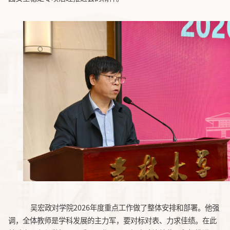
吴宏政
对学院
202
6
年度重点工作
做了整体
安排和部署。
他
强
调
，
全体教师是学科发展的主力军，
要
对标对表、力求佳绩。在此