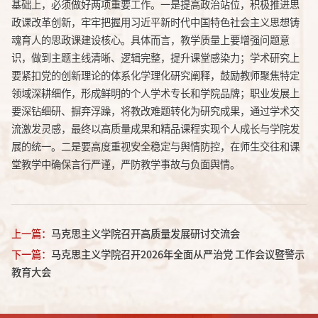
基础上，
必须做好两项重要工作。一
是提高政治站位，
积极推进思
政课改革创新
，
牢牢把握用习近平新时代中国特色社会主义思想铸
魂育人的思政课建设核心。具体而言，
教学质量上要增强问题意
识，做到主题主线清晰、逻辑完整，提升课堂感染力；学术研究上
要紧扣党的创新理论
的体系化学理化研究阐释
，鼓励教师聚焦特定
领域深耕细作，形成鲜明的个人学术
专长
和学院品牌；职业发展上
要
深钻细研、摒弃浮躁，将教改难题转化为研究成果，通过学术交
流激发灵感，最终以高质量
成果
和精品课程实现个人成长与学院发
展的统一。
二
是
要
高度重视安全稳定与舆情防控，在师生交往和课
堂教学中
确保言行严谨
，严防教学事故与负面舆情
。
上一篇：
马克思主义学院召开高质量发展研讨交流会
下一篇：
马克思主义学院召开2026年全面从严治党 工作会议暨警示
教育大会