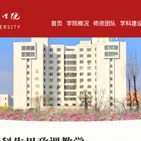
首页
学院概况
师资团队
学科建
毛泽东思想和中国特色社会主义理论体系概论教研室
马克思主义基本原理教研室
中国近现代史纲要教研室
习近平新时代中国特色社会主义思想概论教研室