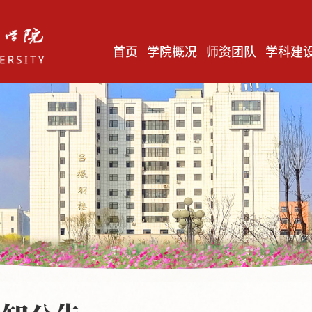
首页
学院概况
师资团队
学科建
毛泽东思想和中国特色社会主义理论体系概论教研室
马克思主义基本原理教研室
中国近现代史纲要教研室
习近平新时代中国特色社会主义思想概论教研室