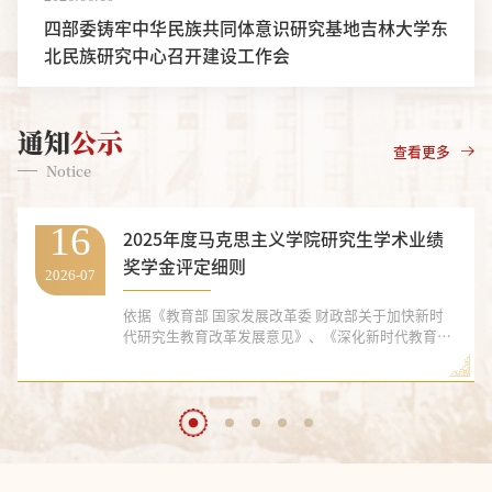
四部委铸牢中华民族共同体意识研究基地吉林大学东
北民族研究中心召开建设工作会
通知
公示
查看更多
Notice
16
2025年度马克思主义学院研究生学术业绩
奖学金评定细则
2026-07
依据《教育部 国家发展改革委 财政部关于加快新时
代研究生教育改革发展意见》、《深化新时代教育评
价改革总体方案》和学校最近制定的《吉林大学研究
生学术业绩奖学金评定办法（试行）》，结合学院实
际情况，制定本评定细则。一、工作目标和工作原则
1. 研究生学术业绩奖学金旨在奖励在学术业绩方面表
现突出的研究生。本细则所指学术业绩指已经正式发
表或授权的具有创新性的研究成果，主要包括学术期
刊论文、学术会议论文、专（译...