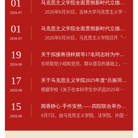
01
马克思主义学院全面贯彻新时代立德树人工程之实践研学活动(2026年第1期)
映情况。 联系信箱：
mksyzjw@163.co
2026年6月30日，吉林大学马克思主义学院组织M·M学习研究会马克思主义学院分会、吉林大学大学生红石榴社团、马克思主义学院团委志愿服务队前往长春市宽城区团山街道长山花园社区，循着总书记考察足迹实地研学，通过“走、听、问、学”深刻体悟习近平党建思想蕴含的实践力量。 长山花园社区早年为城乡接合部老旧小区，环境脏乱、基础设施薄弱。在“晴天一身灰，雨天两脚泥”的状况下，社区引入194名老党员，搭建起“社区党...
2026-07
01
马克思主义学院全面贯彻新时代立德树人工程之理论学习会（2026年第3期）
2026年6月30日，马克思主义学院召开“全面贯彻新时代立德树人工程之理论学习会”。本次会议特邀兰州大学马克思主义学院教授、中央马克思主义理论研究和建设工程首席专家刘先春教授作专题报告。吉林大学马克思主义学院教授邵彦敏参加学习会，会议由马克思主义学院党委副书兼副院长、纪委书记金光旭主持，学院学生积极参加学习。 会上，刘先春以“深入学习习近平党建思想”为题作专题报告。他从形成背景、科学内涵、理论品...
2026-07
19
关于拟接将强梓婧等17名同志转为中共正式党员的公示
在听取党小组和党员、群众意见的基础上，经支部委员会审查，拟将强梓婧等17名同志转为中共正式党员。根据发展党员工作有关要求，现将其有关情况进行公示。公示时间为2026年6月19日至6月26日（公示时间为5个工作日）。公示期间，党员和群众可通过电话和电子邮件等方式，反映发展对象在理想信念、政治立场、思想作风、工作表现、群众观念、廉洁自律等方面的情况和问题。反映问题应实事求是、客观公正。以个人名义反映问题的，要签...
2026-06
17
关于马克思主义学院2025年度“吕振羽奖学金”拟推荐人选的公示
根据学校《关于在本科学生中评选2025年度“吕振羽奖学金”的通知》要求，按照我院本科生社会奖助学金评定办法，经自愿申报、资格审核、综合测评、民主程序、学院本科生工作领导小组审议表决，确定以下学生为拟推荐人选：李宜纯（学号：39230210）王语嫣（学号：39240304）现予以公示，公示期为2026年6月17日至2026年6月22日（共三个工作日），公示期内如有异议，请向马克思主义学院学生工作办公室反映。联系人：程思阳、于歆照...
2026-06
15
闻香静心·手作安然——四院联合举办心理舒压主题活动
6月7日，由马克思主义学院、法学院、外国语言文化学院、公共外交学院联合主办的“闻香静心·手作安然”心理舒压主题活动在前卫南区敬信楼F区第二阶梯教室顺利举办，全校60余名同学踊跃参与，现场氛围温馨而治愈。·以草为引，开启一场心灵之旅活动开始前，主持人向同学们简要介绍了本次活动的主题与初衷，并讲解了薰衣草、合欢花、迷迭香、佛手柑、陈皮、薄荷、丁香等七种天然草本香料的安神功效，为后续制作香囊作铺垫。·一针一...
2026-06