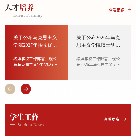
人才
培养
查看更多
Talent Training
关于公布马克思主义
关于公布2026年马克
学院2027年招收优秀
思主义学院博士研究
应届本科毕业生直接
生“中华优秀传统文化
按照学校工作部署，现公
按照学校工作部署，现公
攻读博士学位研究生
专项计划”招生综合考
布马克思主义学院2027年
布2026年马克思主义学院
预选合格学生名单的
核成绩及拟录取名单
招收优秀应届本科毕业生
博士研究生“中华优秀传
通知
的通知
直接攻读博士学位研究生
统文化专项计划”招生综
预选合格学生名单，具体
合考核成绩及拟录取名
信息见附件。一、公示日
单，具体信息见附件1。
期2026年6月27日---2026
一、公示日期2026年6月
年6月29日二、咨询电话联
10日—6月12日二、咨询方
系人：王老师联系电话：
式联系人：王老师联系电
0431-85151810联系邮
话：0431-85151810三、
学生
工作
箱：
投诉及举报如有异议，可
查看更多
mkszskh@163.com 三、
在公示期内及时向学院反
Student News
投诉及举报 如有异议，可
映情况。联系信箱：
在公示期内及时向学院反
mksyzjw@163.co