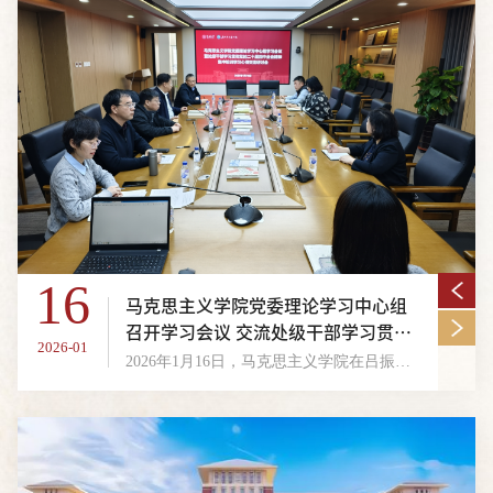
16
马克思主义学院党委理论学习中心组
召开学习会议 交流处级干部学习贯彻
2026-01
党的二十届四中全会精神集中轮训学
2026年1月16日，马克思主义学院在吕振羽楼320会议室召开党委理论学习中心组学习会议，交流处级干部学习贯彻党的二十届四中全会精神集中轮训学习心得。会议由学院党委书记钟新主持。 会上，全体处级领导依次交流了学习心得。党委书记钟新表示，此次全程沉浸式学习让自己对新时代马克思主义学院建设的时代使命有了更深刻的认知，也明晰了未来工作的发展思路。未来，学院要以高质量发展为内核，把夯实学科建设根基作为首要任务；要...
习心得