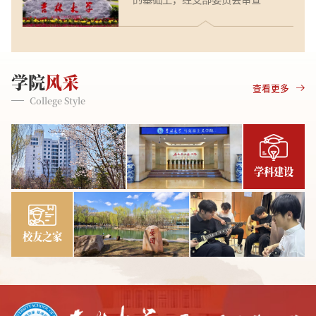
信念、政治立场、思想作风、工
拟将焦禹超等15名同志转为中共
作表现、群众观念、廉洁自律等
正式党员。根据发展党员工作有
方面的情况和问题。反映问题应
关要求，现将其有关情况进行公
实事求是、客观公正。以个人名
示。公示时间为2026年6月29日
学院
风采
义反映问题的，要签署本人真实
至7月3日。公示期间，党员和群
查看更多
姓名。党支部将对反映人和反映
众可通过电话和电子邮件等方
College Style
问题严...
式，反映发展对象在理想信念、
政治立场、思想作风、工作表
现、群众观念、廉洁自律等方面
的情况和问题。反映问题应实事
学科建设
求是、客观公正。以个人名义反
映问题的，要签署本人真实姓
名。党支部将...
校友之家