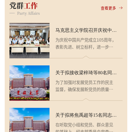
党群
工作
查看更多
Party Affairs
马克思主义学院召开庆祝中国共产党成立105周年暨“两优一先”表彰会议
为庆祝中国共产党成立105周年，
表彰先进、树立标杆，进一步凝
聚全院师生党员奋进力量，2026
年7月1日下午，吉林大学马克思
主义学院在中心校区吕振羽楼916
关于拟接收梁梓琦等80名同志为中共预备党员的公示
黄大年茶思屋召开庆祝中国共产
党成立105周年暨“两优一先”表
为了加强对发展党员工作的民主
彰会议。学院领导班子成员，党
监督，确保发展新党员的质量，
委委员，受表彰的优秀共产党
现将梁梓琦等80名发展对象的有
员、优秀党务工作者、先进党支
关情况进行公示。公示时间为
部书记参加会议。会议由学院党
2026年6月29日至7月3日（公示
关于拟将焦禹超等15名同志转为中共正式党员的公示
委副书记兼副院长、纪委书记金
时间为5个工作日）。公示期间，
光旭主持。 会议在庄严的中华
党员和群众可通过电话和电子邮
在听取党小组和党员、群众意见
人民共和国国歌声中拉开帷幕。...
件等方式，反映发展对象在理想
的基础上，经支部委员会审查，